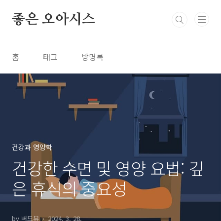
본문 바로가기
좋은 오아시스
홈
태그
방명록
건강과 영양학
건강한 수면 및 영양 요법: 깊
은 휴식의 중요성
by 버드뷰
2024. 3. 28.