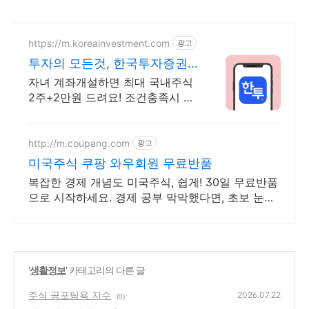
https://m.koreainvestment.com
광고
투자의 모든것, 한국투자증권
지금은 한국투자!
자녀 계좌개설하면 최대 국내주식
2주+2만원 드려요! 조건충족시 최
대국내주식 2주+2만원 기회
http://m.coupang.com
광고
미국주식 쿠팡 와우회원 무료반품
복잡한 경제 개념도 미국주식, 쉽게! 30일 무료반품
으로 시작하세요. 경제 공부 막막했다면, 초보 눈높
이 책으로 현명한 선택을 쿠팡에서!
'
생활정보
' 카테고리의 다른 글
주식 공포탐욕 지수
2026.07.22
(0)