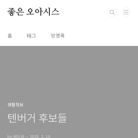
본문 바로가기
좋은 오아시스
홈
태그
방명록
생활정보
텐버거 후보들
by 버드뷰
2025. 2. 10.