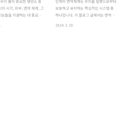
 우리 몸의 중요한 영양소 중
인체의 면역체계는 우리를 질병으로부터
의 시각, 피부, 면역 체계, 그
보호하고 유지하는 핵심적인 시스템 중
기능들을 지원하는 데 중요한
하나입니다. 이 블로그 글에서는 면역체
다. 이 글에서는 비타민 A의
계의 기능, 강화 방법, 그리고 건강에 미치
.
2024. 3. 20.
 기능, 부족 시 나타나는 증상,
는 영향에 대해 다뤄보도록 하겠습니다.
유된 식품에 대해 알아보겠습니
1. 면역체계의 기능 면역체계는 몸 안으로
타민 A의 종류 비타민 A는 주로
침입한 병원체와 다른 유해 물질로부터
놀 형태의 비타민 A)과 베타
우리를 방어합니다. 이는 주로 세포, 조
틴의 형태 중 하나)으로 나뉩
직, 단백질, 그리고 다른 요소들의 복잡한
놀은 동물성 식품에 풍부하게
네트워크로 이루어져 있습니다. 면역체계
으며, 베타카로틴은 주로 식
는 특정 항원에 반응하여 우리 몸의 "자
서 발견됩니다. 레티놀: 효능:
신"과 "타인"을 구별하고, 외부 침입자를
 활성 비타민 A의 형태로, 식품
제거하는 역할을 합니다. 2. 면역체계의
접 섭취할 수 있는 형태입니다.
강화 면역체계를 강화하는 것은 건강한
계를 유지하고 눈 건강을 촉진하
생활 습관을 유지하는 것과 밀접한 관련
한 역할을 합니다. • 피부세포
이 있습니다. 적절한 영양소를 섭취하고,
분화를 촉진하여 피부 건강을
충분한 수면을 취하며, 신체적 활동을 유
지함으로써 면역체계를 지원할 수 있습
니..