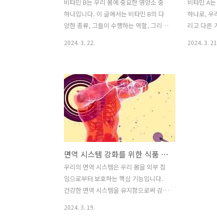
비타민 B는 우리 몸에 중요한 영양소 중
비타민 A는
하나입니다. 이 글에서는 비타민 B의 다
하나로, 우리
양한 종류, 그들이 수행하는 역할, 그리고
리고 다른 
각각의 건강에 미치는 영향에 대해 자세
역할을 합니
2024. 3. 22.
2024. 3. 21
히 알아보겠습니다. 또한 비타민 B의 부
종류, 효능,
족함이 초래할 수 있는 문제와 이를 해결
그리고 함
하기 위한 방법에 대해서도 논의할 것입
다. 1. 비
니다. 1.비타민 B의 종류 비타민 B는 여러
레티놀(레티
가지 유형으로 분류됩니다. 가장 잘 알려
카로틴(카로
진 비타민 B 종류는 다음과 같습니다: -1.
니다. 레티
비타민 B1 (티아민):신경 기능을 유지하
함유되어 있
고 탄수화물 대사를 촉진하여 에너지 생
물성 식품에
산에 기여합니다. -2. 비타민 B2 (리보플
• 레티놀은
면역 시스템 강화를 위한 식품 및 보충제
라빈):세포 호흡에 참여하여 에너지 생산
을 통해 직
을 돕고 피부와 시력 건강을 유지합니다.
• 시각 체
우리의 면역 시스템은 우리 몸을 외부 침
-3. 비타민 B3 (나이아신):지용성 비타민
는 데 중요
입으로부터 보호하는 핵심 기능입니다.
으로, 에너지 생성 및 피부 건강을 촉진하
의 성장과 
건강한 면역 시스템을 유지함으로써 감염
고 혈당 수준..
유지하는 ..
과 질병으로부터 우리를 보호할 수 있습
2024. 3. 19.
니다. 이를 위해 올바른 식단과 보충제는