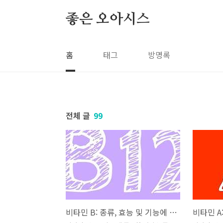
본문 바로가기
좋은 오아시스
홈
태그
방명록
전체 글
99
비타민 B: 종류, 효능 및 기능에 대한 안내