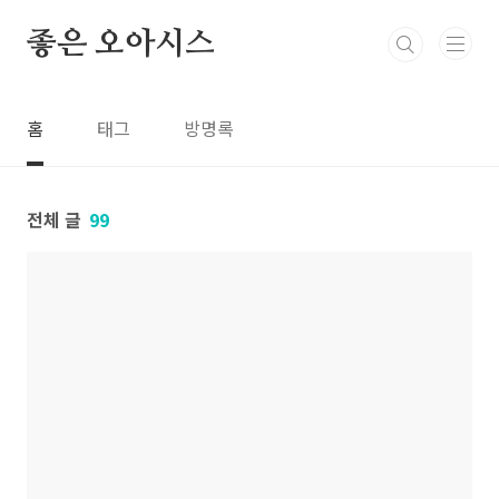
본문 바로가기
좋은 오아시스
홈
태그
방명록
전체 글
99