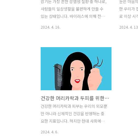
감기는 가장 흔한 감염성 질환 중 하나로,
눈은 마음의
사람들의 일상생활을 불편하게 만들 수
한 우리가 
있는 상태입니다. 바이러스에 의해 전염
로 이상 시
되며 주로 코와 목의 점막을 침범하여 발
리의 생존과
2024. 4. 16.
2024. 4. 13
생합니다. 감기는 일반적으로 증상이 경
하는 우리 
미하지만, 때로는 심각한 증상을 유발하
에서는 스마
여 생활의 질을 저하시킬 수 있습니다. 특
tv등 디지
히 추위가 심한 계절인 겨울에 감기에 걸
늘어나면서 
릴 확률이 높아지며, 이로 인해 많은 사람
고 있습니다
들이 학교나 직장을 결석하게 되는 등의
간 화면을 
문제가 발생할 수 있습니다. 감기의 주요
하는 방법에
증상에는 코막힘, 인후통, 기침, 목아픔,
습니다. 이
발열, 피로감 등이 있습니다. 이러한 증상
생각해 볼 
건강한 머리카락과 두피를 위한 영양 요법
은 우리의 일상생활을 방해하고, 때로는
루라이트 차
복잡한 합병증을 유발할 수 있습니다. 따
면에서 방출
건강한 머리카락과 피부는 우리의 외모뿐
라서 감기에 대한 예방과 치료는 매우 중
장이 짧은 
만 아니라 신체적인 건강을 반영하는 중
요합니다. 1.일반적인 요법 휴식과 수분
은 보다 에
요한 지표입니다. 하지만 현대 사회에서
섭취: 가장 중요한 것은 충분한 휴..
다 더 강력합
는 스트레스, 부족한 영양소 섭취, 환경 오
2024. 4. 6.
염 등의 요인으로 인해 많은 사람들이 머