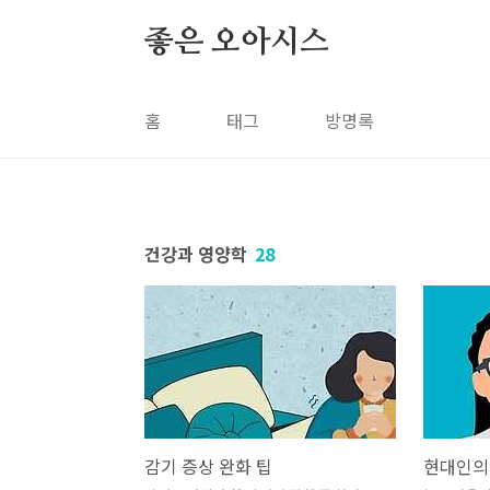
본문 바로가기
좋은 오아시스
홈
태그
방명록
건강과 영양학
28
감기 증상 완화 팁
현대인의 