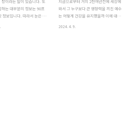
 창이라는 말이 있습니다. 또
지금으로부터 거의 2천여년전에 세상에
접하는 대부분의 정보는 90프
와서 그 누구보다 큰 영향력을 끼친 예수
각 정보입니다. 따라서 눈은 우
는 어떻게 건강을 유지했을까 이에 대해
 삶에 너무나도 귀한 역할을
잠시 살펴보고자 합니다. 성경은 우리에
.
2024. 4. 9.
몸의 한 장기입니다. 현대 사회
게 영적 쾌적함 뿐만 아니라 온전한 건강
트폰, 태블릿, 컴퓨터, 대형
을 위한 지혜를 제공합니다. 예수님의 생
털 기기의 보급과 사용이 더욱
활은 영, 혼, 몸의 건강을 동시에 추구하는
눈 건강에 대한 관심이 커지
이상적인 모델로써 우리에게 남겨진 가르
. 하지만 많은 사람들이 장시
침입니다. 여기에는 건강한 식습관, 적절
보는 일상에서 눈 건강을 유지
한 운동, 효과적인 스트레스 관리 등이 포
 대해 제대로 알지 못하고 있
함됩니다. 1. 건강한 식습관 예수님은 건
에 따라 눈 건강에 관한 몇 가지
강한 음식을 선호했습니다. 그는 누룩이
포인트를 짚어보겠습니다. 1.블
없는 빵과 생선 등 지중해 음식을 섭취하
단 블루 라이트는 디지털 화
였습니다. 누룩 없는 빵은 소화에 이로우
되는 가시 광 스펙트럼 중 파
며, 생선은 건강한 단백질과 지방산을 제
파장을 가진 빛입니다. 이 파장
공합니다. 또한 예수님은 규칙적인 식사
너지가 높고, 다른 색상의 빛보
를 중요시했으며, 자연의 식물성 식품을
니다. 블루 라이..
섭취함으로써 건강한 몸을 유지했습니다.
누..